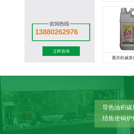
13880262976
立即咨询
重庆机械黄袍
导热油积碳
结焦使锅炉