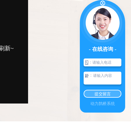
- 在线咨询 -
：
：
提交留言
动力鹊桥系统