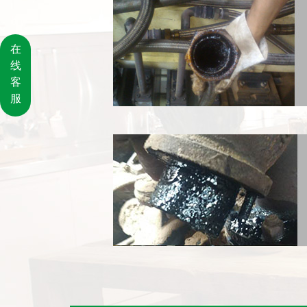
在
线
客
服