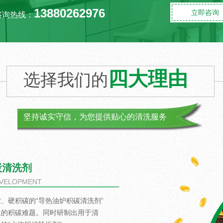
13880262976
立即咨询
咨询热线：
四大理由
选择我们的
坚持诚实守信，为您提供贴心的清洗服务
炭清洗剂
EVELOPMENT
、硬积碳的“导热油炉积碳清洗剂”
生的积碳难题。同时研制出用于清