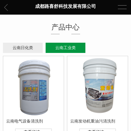
成都路喜舒科技发展有限公司
产品中心
云南日化类
云南工业类
云南电气设备清洗剂
云南发动机重油污清洗剂