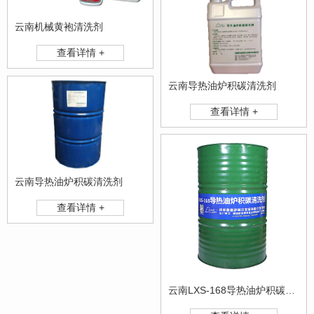
云南机械黄袍清洗剂
查看详情 +
云南导热油炉积碳清洗剂
查看详情 +
云南导热油炉积碳清洗剂
查看详情 +
云南LXS-168导热油炉积碳清洗剂